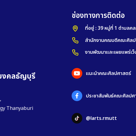
ช่องทางการติดต่อ
ที่อยู่ : 39 หมู่ที่ 1 ตำ
สำนักงานคณบดีคณะศิลปศา
งานพัฒนาและเผยแพร่เว็บไ
แนะนำคณะศิลปศาสตร์
งคลธัญบุรี
ประชาสัมพันธ์คณะศิลปศาส
,
ogy Thanyaburi
@larts.rmutt