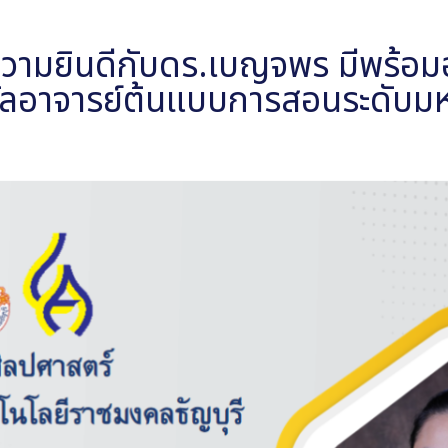
มยินดีกับดร.เบญจพร มีพร้อมอ
วัลอาจารย์ต้นแบบการสอนระดับม