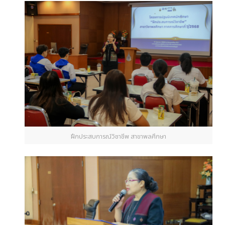
ฝึกประสบการณ์วิชาชีพ สาขาพลศึกษา