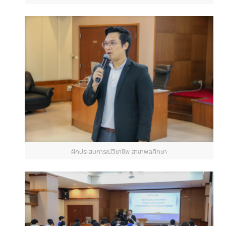
ฝึกประสบการณ์วิชาชีพ สาขาพลศึกษา