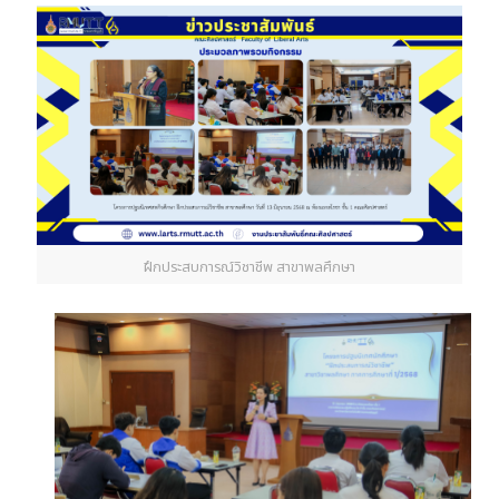
ฝึกประสบการณ์วิชาชีพ สาขาพลศึกษา