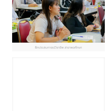
ฝึกประสบการณ์วิชาชีพ สาขาพลศึกษา