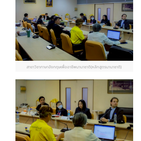
สาขาวิชาภาษาอังกฤษเพื่ออาชีพนานาชาติ(หลักสูตรนานาชาติ)