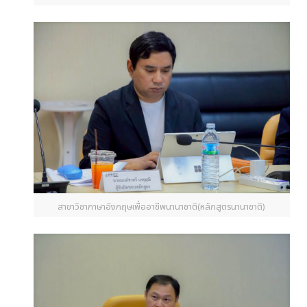
สาขาวิชาภาษาอังกฤษเพื่ออาชีพนานาชาติ(หลักสูตรนานาชาติ)