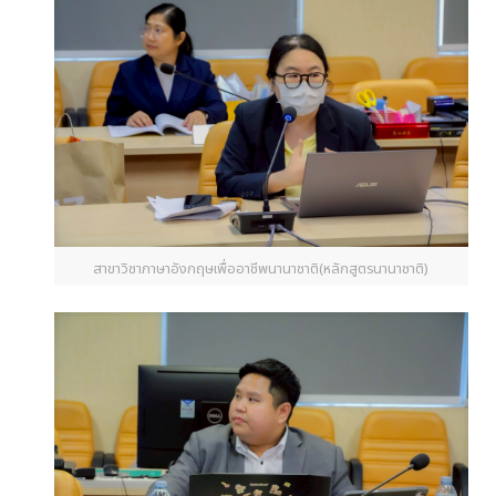
สาขาวิชาภาษาอังกฤษเพื่ออาชีพนานาชาติ(หลักสูตรนานาชาติ)