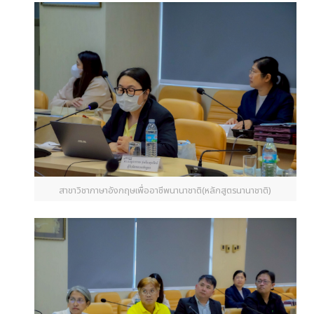
สาขาวิชาภาษาอังกฤษเพื่ออาชีพนานาชาติ(หลักสูตรนานาชาติ)