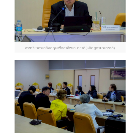
สาขาวิชาภาษาอังกฤษเพื่ออาชีพนานาชาติ(หลักสูตรนานาชาติ)