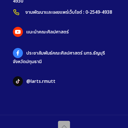
4930
งานพัฒนาและเผยแพร่เว็บไซต์ : 0-2549-4938
แนะนำคณะศิลปศาสตร์
ประชาสัมพันธ์คณะศิลปศาสตร์ มทร.ธัญบุรี
จังหวัดปทุมธานี
@larts.rmutt